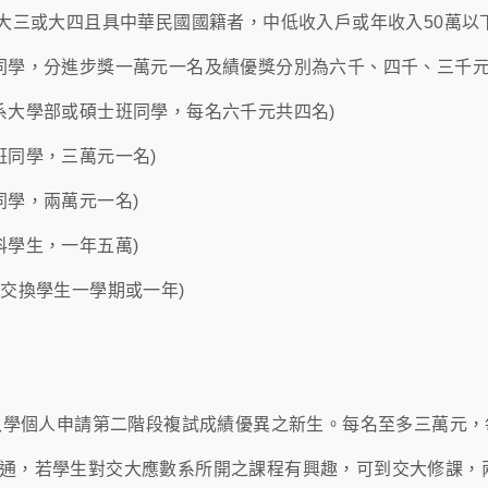
二,大三或大四且具中華民國國籍者，中低收入戶或年收入50萬
系同學，分進步獎一萬元一名及績優獎分別為六千、四千、三千元
本系大學部或碩士班同學，每名六千元共四名)
班同學，三萬元一名)
同學，兩萬元一名)
科學生，一年五萬)
當交換學生一學期或一年)
甄選入學個人申請第二階段複試成績優異之新生。每名至多三萬元
分互通，若學生對交大應數系所開之課程有興趣，可到交大修課