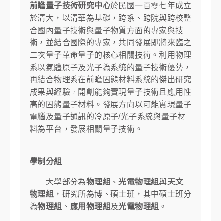
前瞻量子技術研究中心
於民國一百零七年成立
於清大，以清華為基礎，跨系、跨院與跨校整
合國內量子技術與量子物質方面的專家與技
術，並結合國際的專家，共同發展即將來臨之
二次量子革命量子的核心相關技術。利用物理
系以氣體原子及光子為系統的量子技術優勢，
再結合物理系在前瞻固態材料系統的傑出研究
成果與經驗，開創能夠實現量子技術且應用性
高的固態量子材料。發展方向以可能實現量子
電腦及量子通訊的冷原子/光子系統與量子材
料為平台，發展相關量子技術。
學制分組
大學部分為
物理組
、
光電物理組
與
天文
物理組
，研究所為博、碩士班，其中碩士班分
為
物理組
、
應用物理組
及
光電物理組
。