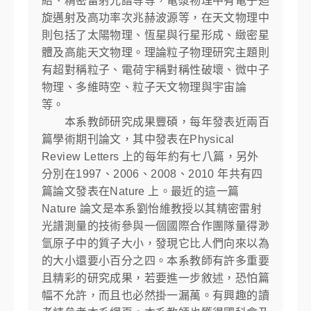
結、精密雷射光譜等等，電漿物理中有電子迴
旋邁射及高功率次兆赫波源等，在天文物理中
則包括了太陽物理、恆星與行星形成、緻密星
體及高能天文物理。理論粒子物理研究主題則
有超對稱粒子、電荷宇稱對稱性破壞、微中子
物理、多維時空、粒子天文物理與宇宙論
等。
本系教師研究成果豐碩，每年發表近兩百
篇學術期刊論文，其中發表在Physical
Review Letters 上的每年約有七八篇，另外
分別在1997、2006、2008、2010 年共有四
篇論文發表在Nature 上。最近的這一篇
Nature 論文是本系劉怡維教授以其精密雷射
光譜測量的技術參與一個國際合作團隊量得渺
氫原子中的質子大小，發現它比人們向來以為
的大小還要小百分之四。本系教師有許多重要
且精彩的研究成果，若要進一步敘述，恐怕篇
幅不允許，而且也必然掛一漏萬。有興趣的讀