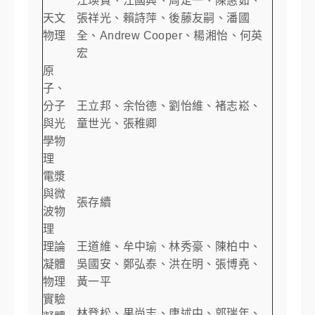
江瑛貴、江國興、周定一、陳惠茹、
天文
張祥光、賴詩萍、後藤友嗣、潘國
物理
全、Andrew Cooper、楊湘怡、何英
宏
原
子、
分子
王立邦、余怡德、劉怡維、褚志崧、
與光
童世光、張稚卿
學物
理
電漿
與微
張存續
波物
理
理論
王道維、牟中瑜、林秀豪、陳柏中、
凝體
吳國安、鄭弘泰、洪在明、張博堯、
物理
黃一平
實驗
林登松、果尚志、唐述中、郭瑞年、