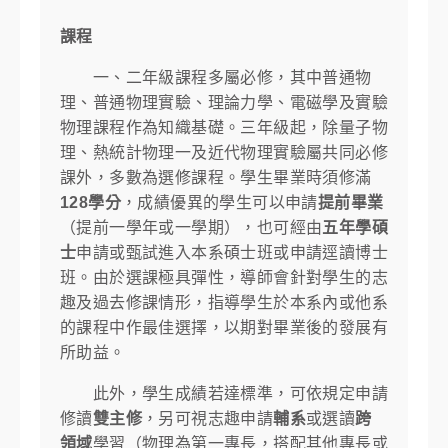
課程
一、二年級課程多屬必修，其中普通物
理、普通物理實驗、理論力學、電磁學及實驗
物理課程作為知織基礎。三年級起，除量子物
理、熱統計物理一及近代物理實驗屬共同必修
課外，多數為選修課程。學生畢業時須修滿
128學分
，成績優異的學生可以申請
提前畢業
（提前一學年或一學期），也可經由
五年學碩
士
申請或甄試進入本系碩士班或申請逕讀博士
班。由於選課極具彈性，導師會針對學生的志
趣及過去修課情形，指導學生於本系內或他系
的課程中作最佳選擇，以期對畢業後的發展有
所助益。
此外，學生成績若達標準，可依規定申請
修讀
雙主修
，另可視志趣申請
輔系
或選讀
跨
領域
學習（物理為第一專長，搭配其他專長或