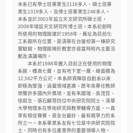
本系已有學士班畢業生2116多人，碩士班畢
業生1319多人，及博士班畢業生248多人。
本系並於2001年設立天文研究所碩士班，
2009年增設天文研究所博士班。本系初創時
所使用的物理館建於1958年，舊址為目前化
工系館所在位置，是清華在台復校第一棟研究
實驗館，物理館梯形教室亦是當時校內主要活
動及演講場所。
本系於1988年遷入目前正在使用的物理
系館，樓高七層，並有地下室一層，總面積為
12,562平方公尺。本系師資陣容自創系以來
即極為堅強，涵蓋領域甚廣。歷年來專任教師
榮獲許多國內外獎項，並有朱國瑞、吳茂昆、
徐遐生、張石麟等四位中央研究院院士。清華
大學物理系在學術研究與教學輔導方面，一直
享有極佳聲譽，是全台最好、最有競爭力的系
所之一。本系畢業系友有七位是中央研究院院
士，同時也有多位產業界的重要領導人物。