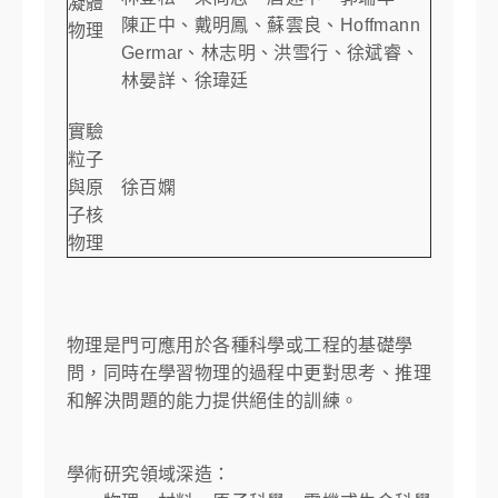
凝體
陳正中、戴明鳳、蘇雲良、Hoffmann
物理
Germar、林志明、洪雪行、徐斌睿、
林晏詳、徐瑋廷
實驗
粒子
與原
徐百嫻
子核
物理
物理是門可應用於各種科學或工程的基礎學
問，同時在學習物理的過程中更對思考、推理
和解決問題的能力提供絕佳的訓練。
學術研究領域深造：