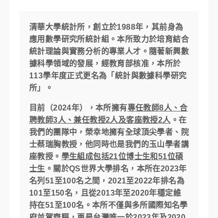
清華大學統計所，創立於1988年，其前身為
應用數學研究所統計組。本所致力於培育結合
統計理論與實務分析的專業人才。隨著新興數
據科學領域的發展，經教育部核准，本所於
113學年度正式更名為「統計與數據科學研究
所」。
目前（2024年），本所擁有
專任教師8人、合
聘教師3人、兼任教授2人及客座教授2人
。在
我們的團隊中，榮幸地擁有全球頂尖學者、院
士蔡瑞胸教授，他同時也是我們的玉山學者講
座教授。
學生組成包括21位博士生和51位碩
士生
。關於QS世界大學排名，本所在2023年
名列51至100名之間，2021至2022年排名為
101至150名，且從2013年至2020年穩定維
持在51至100名。本所不僅與多所國際知名學
府並駕齊驅，更是台灣唯一於2023年及2020