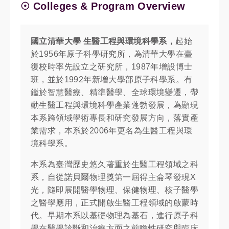
☉ Colleges & Program Overview
國立清華大學
生醫工程與環境科學系，
起始
於
1956
年原子科學研究所，為清華大學在臺
復校時率先設立之研究所，
1987
年增設博士
班，並於
1992
年新增大學部原子科學系。有
鑑於智慧醫療、精準醫學、全球環境變遷，帶
動生醫工程與環境科學產業蓬勃發展，為顯現
本系跨領域學術專長和研究發展方向，落實產
業需求，本系於
2006
年更名為生醫工程與環
境科學系。
本系為臺灣歷史悠久著重於生醫工程領域之科
系，自從諾貝爾物理獎第一屆得主侖琴發現
X
光，隨即展開醫學物理、保健物理、核子醫學
之醫學應用，正式開啟生醫工程領域的啟蒙時
代。早期本系以基礎物理為基石，進行原子科
學在醫學診斷和治療方面之前瞻性研究與臨床