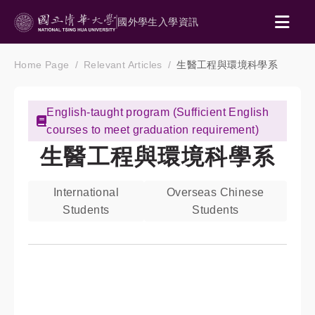
國外學生入學資訊
Home Page
Relevant Articles
生醫工程與環境科學系
English-taught program (Sufficient English
courses to meet graduation requirement)
生醫工程與環境科學系
International
Overseas Chinese
Students
Students