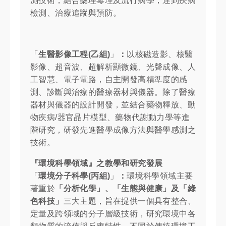
測技術，結合藥理毒理及流行病學，達到疾病
檢測、治療追蹤與預防。
「
生醫影像工程
(
乙組
)
」
：
以核磁造影、核醫
影像、超音波、超解析顯微鏡、光聲成像、人
工智慧、電子電路，自主開發高精準度的感
測、診斷與治療的醫療器材與儀器。除了醫療
器材與儀器的設計開發，並結合藥物釋放、動
物疾病
/
器官晶片模型、藥物代謝動力學等進
階研究，研發先進醫學成像方法與醫學感測之
技術。
『環境科學領域』
之教學和研究發展
「
環境分子科學
(
丙組
)
」
：
環境科學領域主要
著重於
「分析化學」、「生態與健康」及「綠
色科技」
三大主題，旨在提供一個具有整合、
定量及跨領域的分子層級技術，研究環境中各