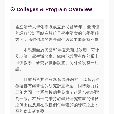
☉ Colleges & Program Overview
國立清華大學化學系成立於民國55年，最初僅設大學
的課程設計重點在於給予學生堅實的化學學科基礎，
方面，我們強調的則是學生必須要能保持不斷的學習
本系新館於民國82年夏天落成啟用，可使用面積共達
及老師、學生辦公室。館內並設置有多部系上及貴重
可供教學、研究及儀器設置。另外並設有一功能齊全
讀。
目前系所共聘有26位專任教授、10位合聘教授、
教授都有經常性的研究計畫專案，同時致力於學術研
五年之間，本系教授總共發表了超過759篇學術研究論文，並
見一般。本系一向秉持教學與研究並重的優良傳統，平
之傑出也反應在教授們每年獲頒的獎項之上；大部分
發的傑出研究獎。