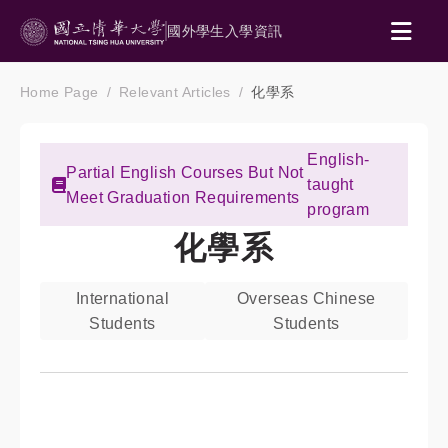
國外學生入學資訊
Home Page
Relevant Articles
化學系
English-
Partial English Courses But Not
taught
Meet Graduation Requirements
program
化學系
International
Overseas Chinese
Students
Students