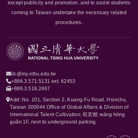
except publicity and promotion, and to assist students
coming to Taiwan undertake the necessary related
procedures.
itc@my.nthu.edu.tw
+886.3.571.5131 ext. 62453
+886.3.516.2467
Add: No. 101, Section 2, Kuang-Fu Road, Hsinchu,
Taiwan 300044 Office of Global Affairs & Division of
International Talent Cultivation: 旺宏館 wàng hóng
guǎn 1F, next to underground parking