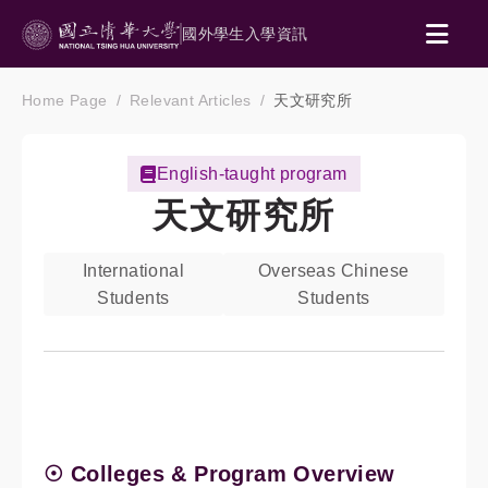
國外學生入學資訊
Home Page
Relevant Articles
天文研究所
English-taught program
天文研究所
International
Overseas Chinese
Students
Students
☉ Colleges & Program Overview