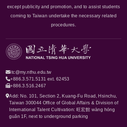
except publicity and promotion, and to assist students
coming to Taiwan undertake the necessary related
procedures.
itc@my.nthu.edu.tw
+886.3.571.5131 ext. 62453
+886.3.516.2467
Add: No. 101, Section 2, Kuang-Fu Road, Hsinchu,
Taiwan 300044 Office of Global Affairs & Division of
International Talent Cultivation: 旺宏館 wàng hóng
guǎn 1F, next to underground parking