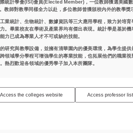
會(ISI)會員(Elected Member)，一位教師獲選美國數理統
會士。教師對教學同樣全力以赴，多位教師曾獲頒校內外的教學獎
有工業統計、生物統計、數據資訊等三大應用學程，致力於培育
能力。畢業校友在學術及產業界均有傑出表現。統計學是基於機
析能力已成為專業人才不可或缺的技能。
的研究與教學設備，並擁有清華園內的優美環境，為學生提供最
此跨領域學分學程可增強學生的專業技能，也拓展他們的職業視
與。熱烈歡迎各領域的優秀學子加入本所團隊。
Access the colleges website
Access professor lis