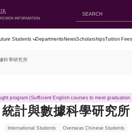
資訊
MISSION INFORMATION
uture Students
Departments
News
Scholarships
Tuition Fees
據科學研究所
ught program (Sufficient English courses to meet graduation
統計與數據科學研究所
International Students
Overseas Chinese Students