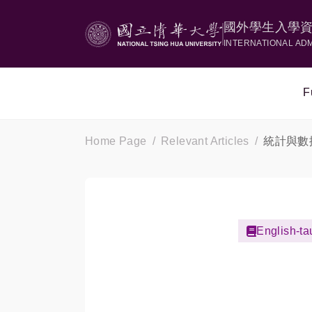
國外學生入學
INTERNATIONAL AD
F
Home Page
Relevant Articles
統計與數
English-ta