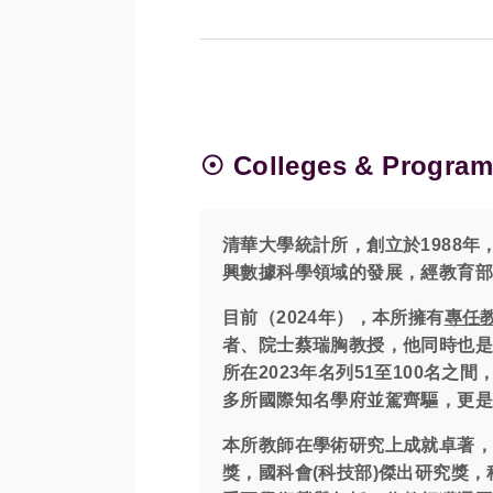
☉ Colleges & Program
清華大學統計所，創立於1988
興數據科學領域的發展，經教育部
目前（2024年），本所擁有
專任
者、院士蔡瑞胸教授，他同時也
所在2023年名列51至100名之間，
多所國際知名學府並駕齊驅，更是台
本所教師在學術研究上成就卓著
獎，國科會(科技部)傑出研究獎