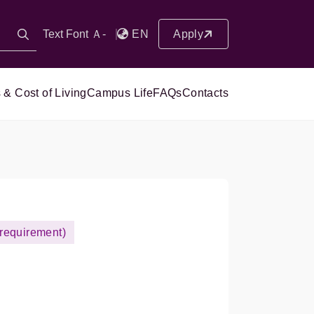
Text Font Ａ-
EN
Apply
 & Cost of Living
Campus Life
FAQs
Contacts
 requirement)