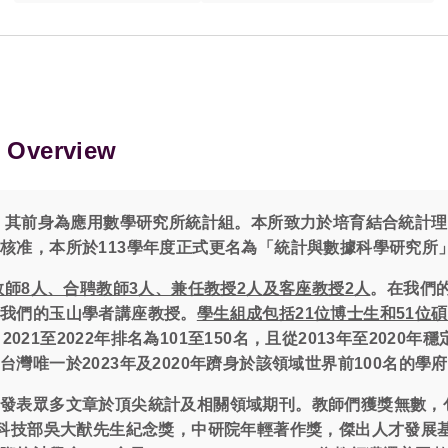
 Overview
年，其前身為應用數學研究所統計組。本所致力於培育結合統計
核准，本所於113學年度正式更名為「統計與數據科學研究所
教師8人、合聘教師3人、兼任教授2人及客座教授2人
。在我們
是我們的玉山學者講座教授。
學生組成包括21位博士生和51位
2021至2022年排名為101至150名，且從2013年至2020
灣唯一於2023年及2020年躋身於該領域世界前100名的學
，發表眾多文章於頂尖統計及相關領域期刊。教師們獲獎無數，
，科技部吳大猷先生紀念獎，中研院年輕著作獎，傑出人才發展