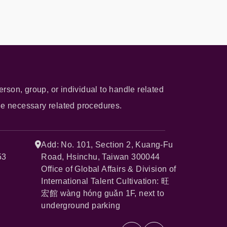
erson, group, or individual to handle related
he necessary related procedures.
Add: No. 101, Section 2, Kuang-Fu
53
Road, Hsinchu, Taiwan 300044
Office of Global Affairs & Division of
International Talent Cultivation: 旺
宏館 wàng hóng guǎn 1F, next to
underground parking