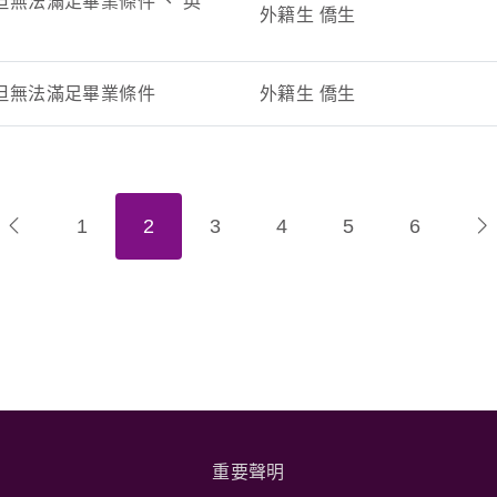
無法滿足畢業條件 、 英
外籍生 僑生
但無法滿足畢業條件
外籍生 僑生
1
2
3
4
5
6
重要聲明